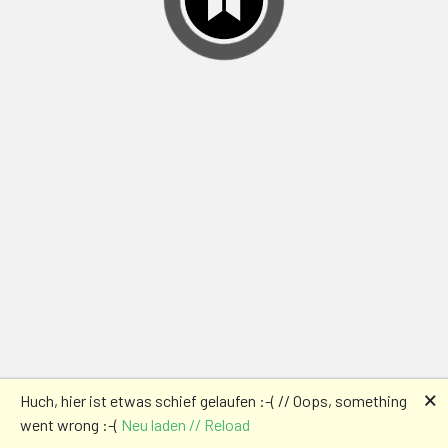
🗙
Huch, hier ist etwas schief gelaufen :-( // Oops, something
went wrong :-(
Neu laden // Reload