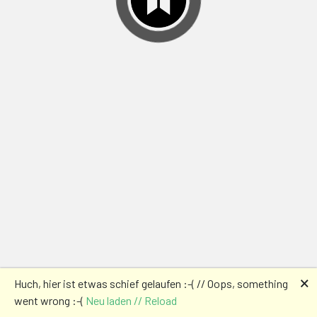
🗙
Huch, hier ist etwas schief gelaufen :-( // Oops, something
went wrong :-(
Neu laden // Reload