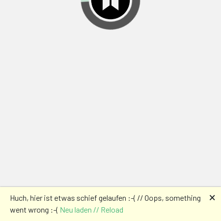
🗙
Huch, hier ist etwas schief gelaufen :-( // Oops, something
went wrong :-(
Neu laden // Reload