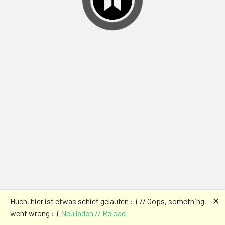
🗙
Huch, hier ist etwas schief gelaufen :-( // Oops, something
went wrong :-(
Neu laden // Reload