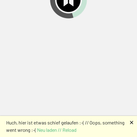
🗙
Huch, hier ist etwas schief gelaufen :-( // Oops, something
went wrong :-(
Neu laden // Reload