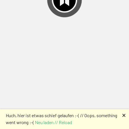
🗙
Huch, hier ist etwas schief gelaufen :-( // Oops, something
went wrong :-(
Neu laden // Reload