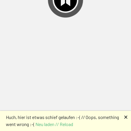
🗙
Huch, hier ist etwas schief gelaufen :-( // Oops, something
went wrong :-(
Neu laden // Reload