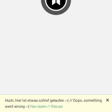
🗙
Huch, hier ist etwas schief gelaufen :-( // Oops, something
went wrong :-(
Neu laden // Reload