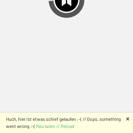
🗙
Huch, hier ist etwas schief gelaufen :-( // Oops, something
went wrong :-(
Neu laden // Reload