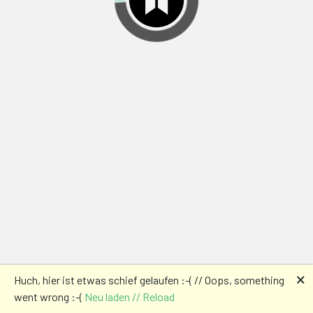
🗙
Huch, hier ist etwas schief gelaufen :-( // Oops, something
went wrong :-(
Neu laden // Reload