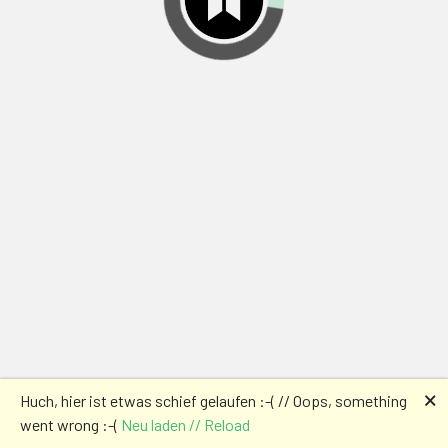
🗙
Huch, hier ist etwas schief gelaufen :-( // Oops, something
went wrong :-(
Neu laden // Reload