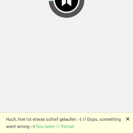
🗙
Huch, hier ist etwas schief gelaufen :-( // Oops, something
went wrong :-(
Neu laden // Reload