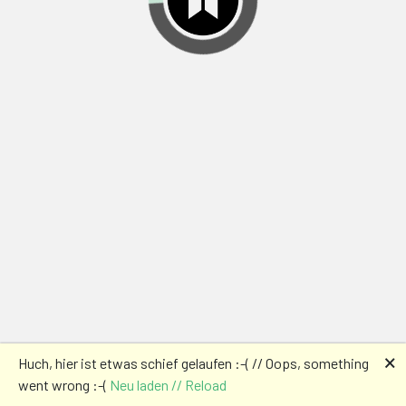
🗙
Huch, hier ist etwas schief gelaufen :-( // Oops, something
went wrong :-(
Neu laden // Reload