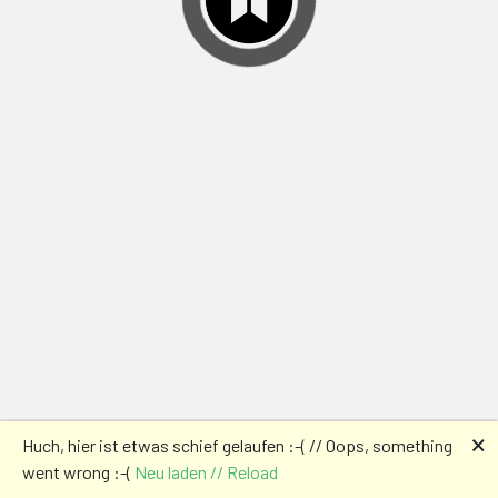
🗙
Huch, hier ist etwas schief gelaufen :-( // Oops, something
went wrong :-(
Neu laden // Reload