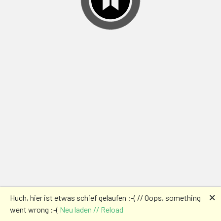
🗙
Huch, hier ist etwas schief gelaufen :-( // Oops, something
went wrong :-(
Neu laden // Reload