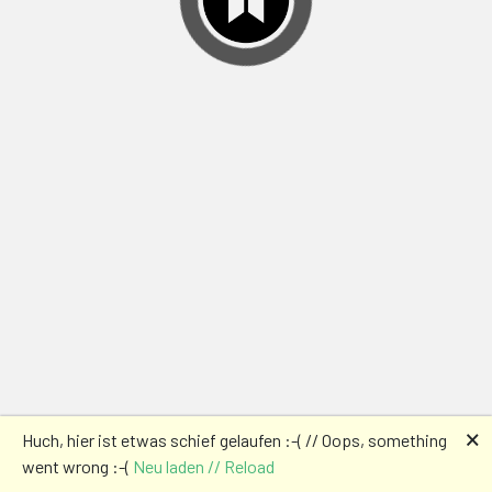
🗙
Huch, hier ist etwas schief gelaufen :-( // Oops, something
went wrong :-(
Neu laden // Reload