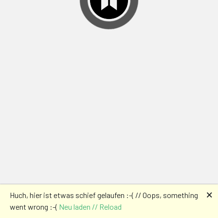
🗙
Huch, hier ist etwas schief gelaufen :-( // Oops, something
went wrong :-(
Neu laden // Reload