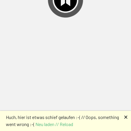
🗙
Huch, hier ist etwas schief gelaufen :-( // Oops, something
went wrong :-(
Neu laden // Reload