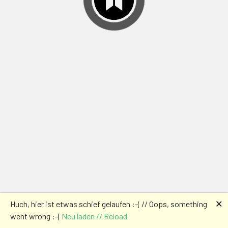
🗙
Huch, hier ist etwas schief gelaufen :-( // Oops, something
went wrong :-(
Neu laden // Reload