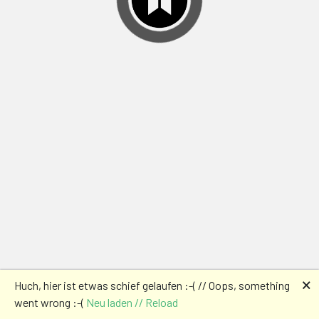
🗙
Huch, hier ist etwas schief gelaufen :-( // Oops, something
went wrong :-(
Neu laden // Reload