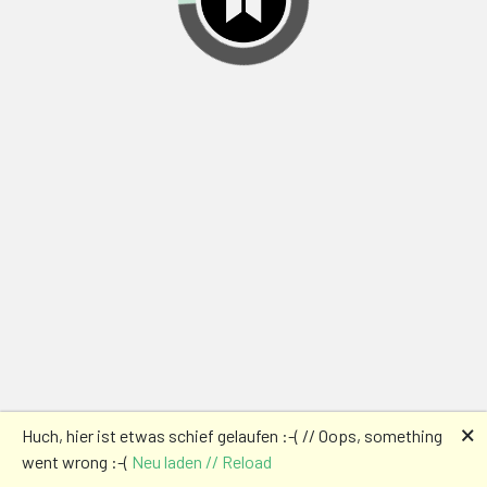
🗙
Huch, hier ist etwas schief gelaufen :-( // Oops, something
went wrong :-(
Neu laden // Reload