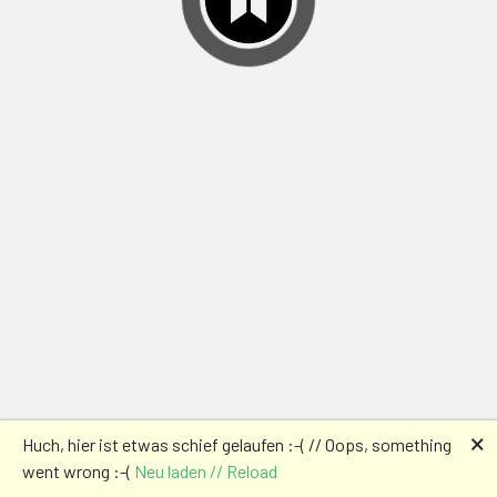
🗙
Huch, hier ist etwas schief gelaufen :-( // Oops, something
went wrong :-(
Neu laden // Reload