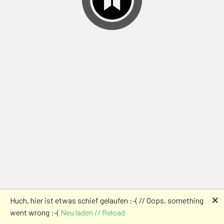
🗙
Huch, hier ist etwas schief gelaufen :-( // Oops, something
went wrong :-(
Neu laden // Reload