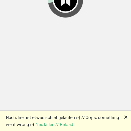
🗙
Huch, hier ist etwas schief gelaufen :-( // Oops, something
went wrong :-(
Neu laden // Reload