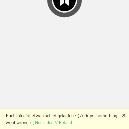
🗙
Huch, hier ist etwas schief gelaufen :-( // Oops, something
went wrong :-(
Neu laden // Reload