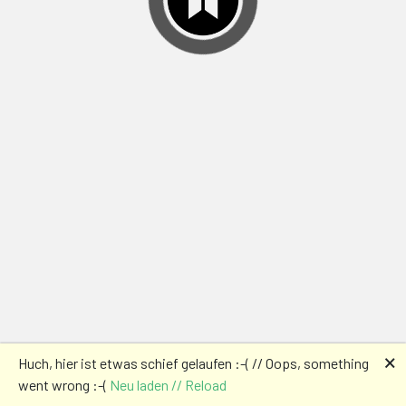
🗙
Huch, hier ist etwas schief gelaufen :-( // Oops, something
went wrong :-(
Neu laden // Reload