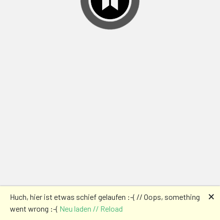
🗙
Huch, hier ist etwas schief gelaufen :-( // Oops, something
went wrong :-(
Neu laden // Reload