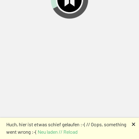
🗙
Huch, hier ist etwas schief gelaufen :-( // Oops, something
went wrong :-(
Neu laden // Reload