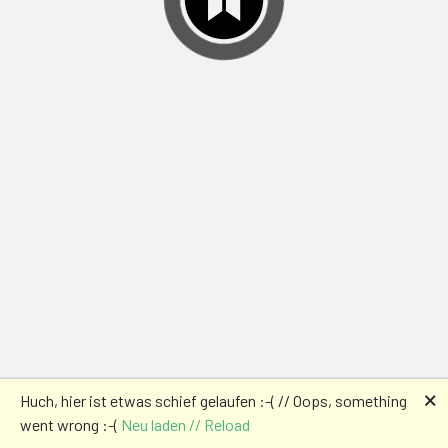
🗙
Huch, hier ist etwas schief gelaufen :-( // Oops, something
went wrong :-(
Neu laden // Reload