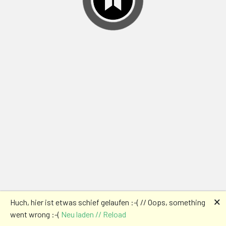
🗙
Huch, hier ist etwas schief gelaufen :-( // Oops, something
went wrong :-(
Neu laden // Reload