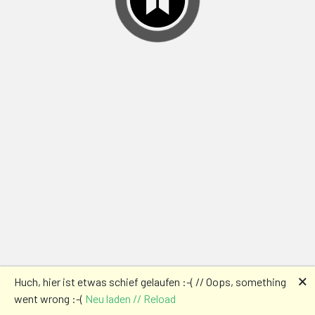
🗙
Huch, hier ist etwas schief gelaufen :-( // Oops, something
went wrong :-(
Neu laden // Reload