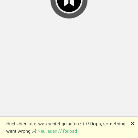
🗙
Huch, hier ist etwas schief gelaufen :-( // Oops, something
went wrong :-(
Neu laden // Reload