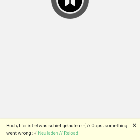
🗙
Huch, hier ist etwas schief gelaufen :-( // Oops, something
went wrong :-(
Neu laden // Reload