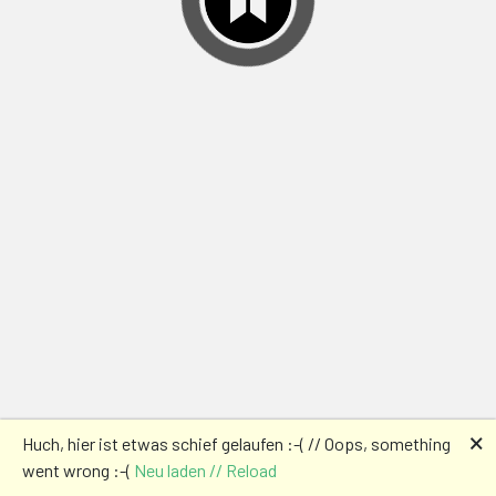
🗙
Huch, hier ist etwas schief gelaufen :-( // Oops, something
went wrong :-(
Neu laden // Reload