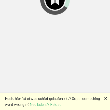
🗙
Huch, hier ist etwas schief gelaufen :-( // Oops, something
went wrong :-(
Neu laden // Reload