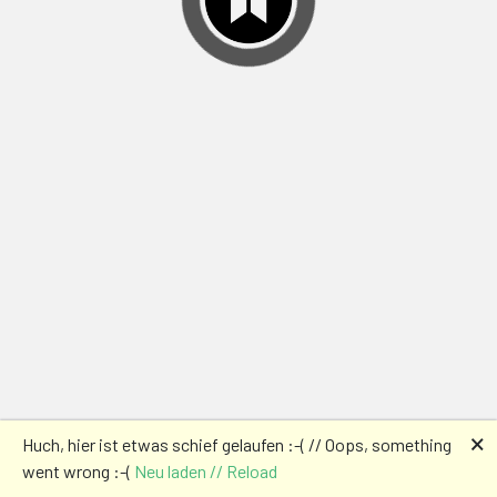
🗙
Huch, hier ist etwas schief gelaufen :-( // Oops, something
went wrong :-(
Neu laden // Reload