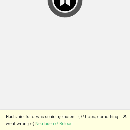
🗙
Huch, hier ist etwas schief gelaufen :-( // Oops, something
went wrong :-(
Neu laden // Reload