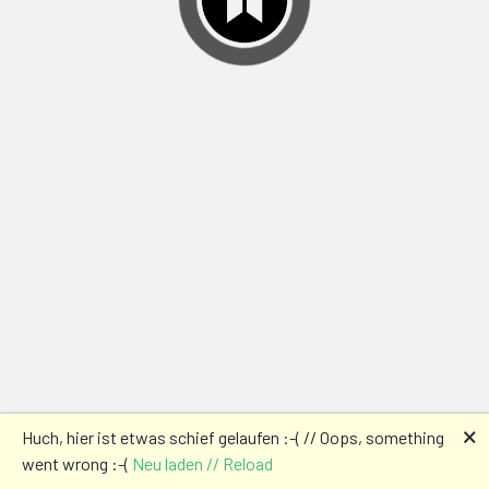
🗙
Huch, hier ist etwas schief gelaufen :-( // Oops, something
went wrong :-(
Neu laden // Reload