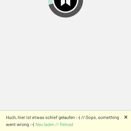
🗙
Huch, hier ist etwas schief gelaufen :-( // Oops, something
went wrong :-(
Neu laden // Reload