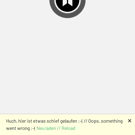
🗙
Huch, hier ist etwas schief gelaufen :-( // Oops, something
went wrong :-(
Neu laden // Reload