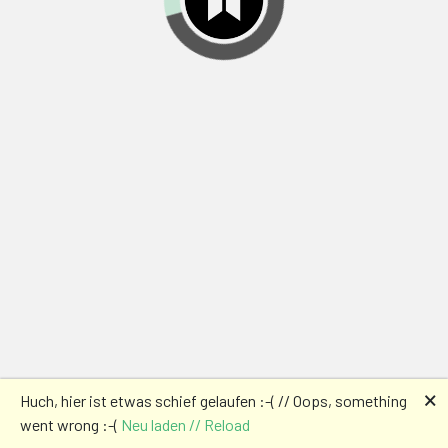
🗙
Huch, hier ist etwas schief gelaufen :-( // Oops, something
went wrong :-(
Neu laden // Reload