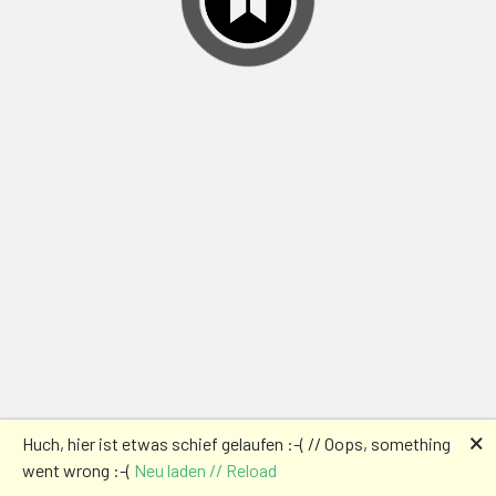
🗙
Huch, hier ist etwas schief gelaufen :-( // Oops, something
went wrong :-(
Neu laden // Reload