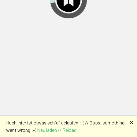
🗙
Huch, hier ist etwas schief gelaufen :-( // Oops, something
went wrong :-(
Neu laden // Reload