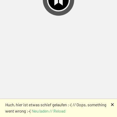
🗙
Huch, hier ist etwas schief gelaufen :-( // Oops, something
went wrong :-(
Neu laden // Reload