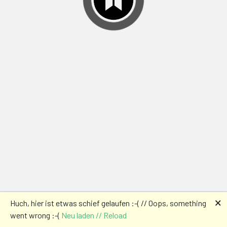
🗙
Huch, hier ist etwas schief gelaufen :-( // Oops, something
went wrong :-(
Neu laden // Reload