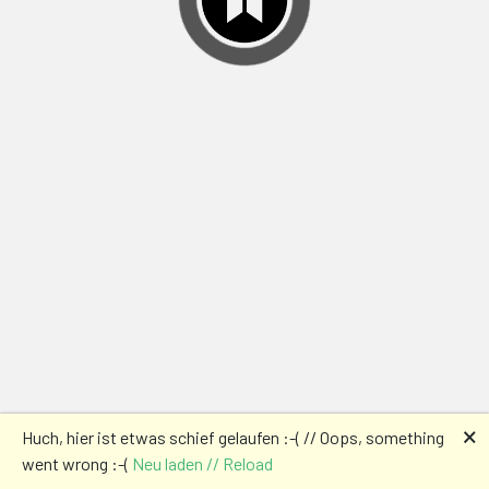
🗙
Huch, hier ist etwas schief gelaufen :-( // Oops, something
went wrong :-(
Neu laden // Reload