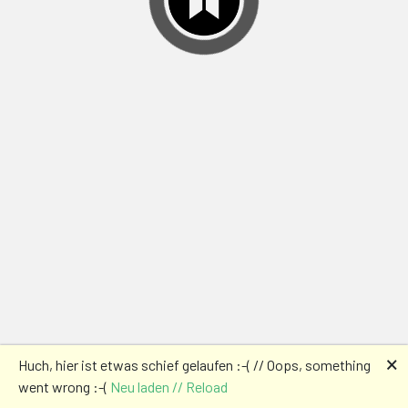
🗙
Huch, hier ist etwas schief gelaufen :-( // Oops, something
went wrong :-(
Neu laden // Reload