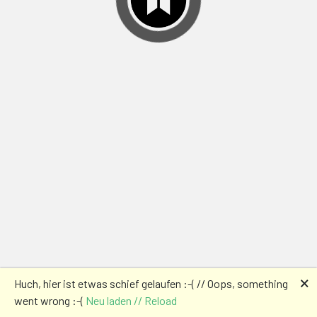
🗙
Huch, hier ist etwas schief gelaufen :-( // Oops, something
went wrong :-(
Neu laden // Reload