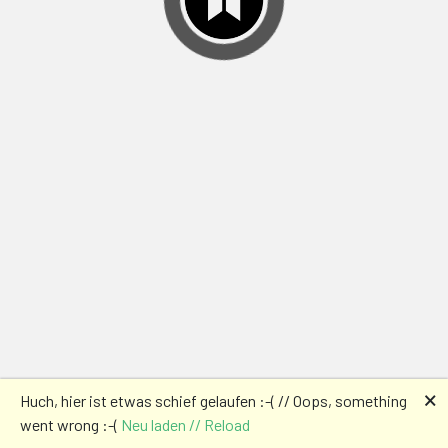
🗙
Huch, hier ist etwas schief gelaufen :-( // Oops, something
went wrong :-(
Neu laden // Reload