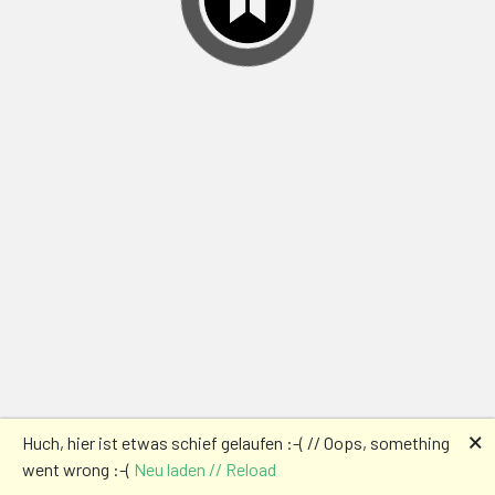
🗙
Huch, hier ist etwas schief gelaufen :-( // Oops, something
went wrong :-(
Neu laden // Reload